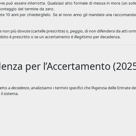
ione
può essere interrotta
. Qualsiasi atto formale di messa in mora (un solle
 conteggio del termine da zero.
te 10 anni per chiederglielo. Se al nono anno gli mandate una raccomanda
on più dovute (cartelle prescritte) o, peggio, di non difendersi da atti orm
ito è prescritto o se un accertamento è illegittimo per decadenza.
adenza per l’Accertamento (202
etto a
decadenza
, analizziamo i termini specifici che l’Agenzia delle Entrate d
l sistema.