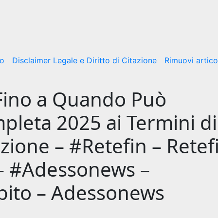
mo
Disclaimer Legale e Diritto di Citazione
Rimuovi artico
 Fino a Quando Può
pleta 2025 ai Termini di
ione – #Retefin – Retef
 – #Adessonews –
bito – Adessonews