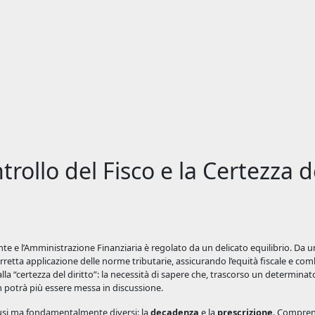
trollo del Fisco e la Certezza d
te e l’Amministrazione Finanziaria è regolato da un delicato equilibrio. Da un
a corretta applicazione delle norme tributarie, assicurando l’equità fiscale e c
 alla “certezza del diritto”: la necessità di sapere che, trascorso un determina
n potrà più essere messa in discussione.
nfusi ma fondamentalmente diversi: la
decadenza
e la
prescrizione
. Compren