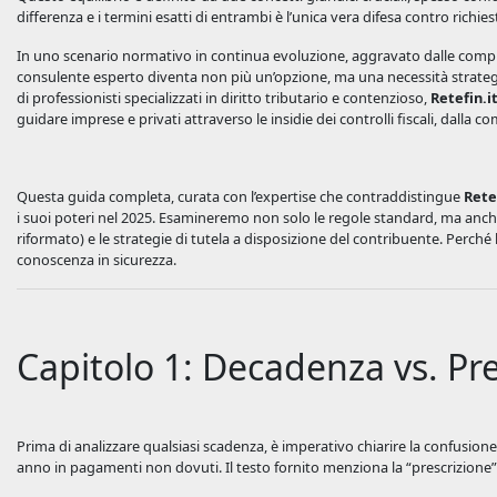
differenza e i termini esatti di entrambi è l’unica vera difesa contro rich
In uno scenario normativo in continua evoluzione, aggravato dalle comples
consulente esperto diventa non più un’opzione, ma una necessità strateg
di professionisti specializzati in diritto tributario e contenzioso,
Retefin.i
guidare imprese e privati attraverso le insidie dei controlli fiscali, dalla 
Questa guida completa, curata con l’expertise che contraddistingue
Rete
i suoi poteri nel 2025. Esamineremo non solo le regole standard, ma anch
riformato) e le strategie di tutela a disposizione del contribuente. Perché
conoscenza in sicurezza.
Capitolo 1: Decadenza vs. Pr
Prima di analizzare qualsiasi scadenza, è imperativo chiarire la confusion
anno in pagamenti non dovuti. Il testo fornito menziona la “prescrizione” 