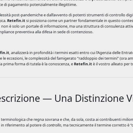
ieste di pagamento potenzialmente illegittime.
sità post-pandemiche e dall’avvento di potenti strumenti di controllo digita
ica.
Retefin.it
si posiziona come un partner fondamentale in questo conte
t
non è solo un portale di informazione, ma una struttura di consulenza attiv
compliance preventiva alla difesa in sede di contenzioso.
fin.it
, analizzerà in profondità i termini esatti entro cui l’Agenzia delle Entra
e le eccezioni, le complessità del famigerato “raddoppio dei termini” (ora 
 la prima forma di tutela è la conoscenza, e
Retefin.it
è il vostro alleato per 
escrizione — Una Distinzione V
e terminologica che regna sovrana e che, da sola, costa ai contribuenti milion
in riferimento al potere di
controllo
, ma tecnicamente il termine corretto è 