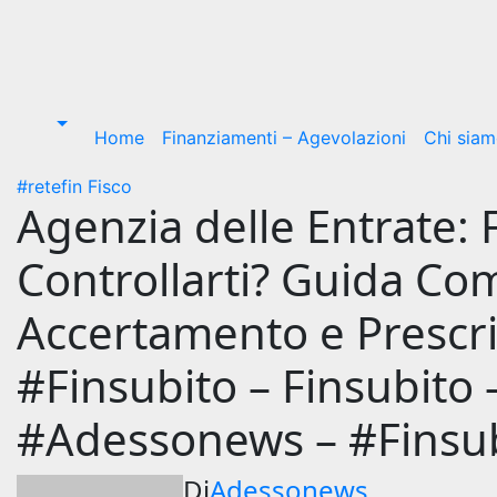
Home
Finanziamenti – Agevolazioni
Chi sia
#retefin
Fisco
Agenzia delle Entrate:
Controllarti? Guida Com
Accertamento e Prescriz
#Finsubito – Finsubito
#Adessonews – #Finsu
Di
Adessonews