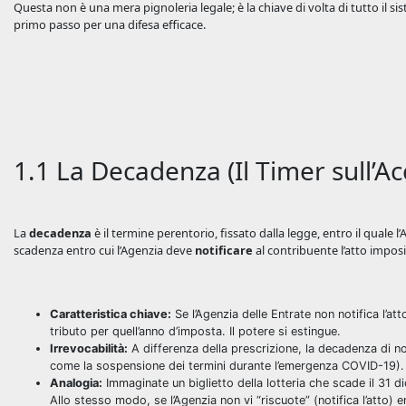
Questa non è una mera pignoleria legale; è la chiave di volta di tutto il 
primo passo per una difesa efficace.
1.1 La Decadenza (Il Timer sull’A
La
decadenza
è il termine perentorio, fissato dalla legge, entro il quale 
scadenza entro cui l’Agenzia deve
notificare
al contribuente l’atto imposi
Caratteristica chiave:
Se l’Agenzia delle Entrate non notifica l’at
tributo per quell’anno d’imposta. Il potere si estingue.
Irrevocabilità:
A differenza della prescrizione, la decadenza di no
come la sospensione dei termini durante l’emergenza COVID-19).
Analogia:
Immaginate un biglietto della lotteria che scade il 31 di
Allo stesso modo, se l’Agenzia non vi “riscuote” (notifica l’atto) ent