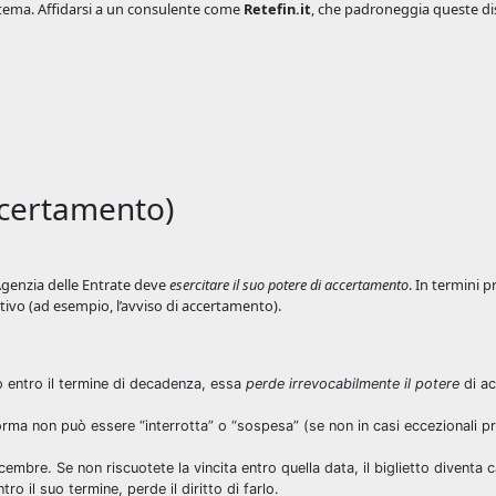
sistema. Affidarsi a un consulente come
Retefin.it
, che padroneggia queste dist
ccertamento)
l’Agenzia delle Entrate deve
esercitare il suo potere di accertamento
. In termini pr
tivo (ad esempio, l’avviso di accertamento).
to entro il termine di decadenza, essa
perde irrevocabilmente il potere
di ac
rma non può essere “interrotta” o “sospesa” (se non in casi eccezionali pr
cembre. Se non riscuotete la vincita entro quella data, il biglietto diventa c
ro il suo termine, perde il diritto di farlo.