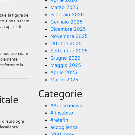
Aprile 2026
Marzo 2026
Febbraio 2026
le, la figura del
sto. Con un team
Gennaio 2026
a, capace di
Dicembre 2025
Novembre 2025
Ottobre 2025
Settembre 2025
te può esercitare
Giugno 2025
ampiamente
trasformare la
Maggio 2025
Aprile 2025
Marzo 2025
Categorie
itale
#Adessonews
#finsubito
#retefin
i di euro ogni
“decadenza”.
accoglienza
affitti brevi