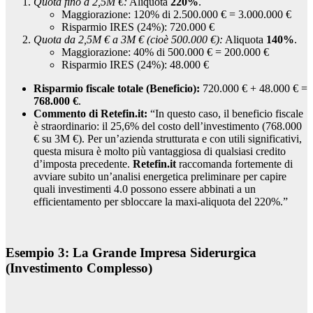
Quota fino a 2,5M €:
Aliquota
220%
.
Maggiorazione: 120% di 2.500.000 € = 3.000.000 €
Risparmio IRES (24%): 720.000 €
Quota da 2,5M € a 3M € (cioè 500.000 €):
Aliquota
140%
.
Maggiorazione: 40% di 500.000 € = 200.000 €
Risparmio IRES (24%): 48.000 €
Risparmio fiscale totale (Beneficio):
720.000 € + 48.000 € =
768.000 €
.
Commento di Retefin.it:
“In questo caso, il beneficio fiscale
è straordinario: il 25,6% del costo dell’investimento (768.000
€ su 3M €). Per un’azienda strutturata e con utili significativi,
questa misura è molto più vantaggiosa di qualsiasi credito
d’imposta precedente.
Retefin.it
raccomanda fortemente di
avviare subito un’analisi energetica preliminare per capire
quali investimenti 4.0 possono essere abbinati a un
efficientamento per sbloccare la maxi-aliquota del 220%.”
Esempio 3: La Grande Impresa Siderurgica
(Investimento Complesso)