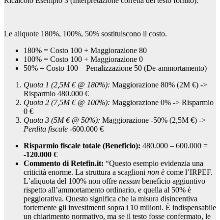
Ricalcolo Esempio 3 (Interpretazione corretta del testo fornito):
Le aliquote 180%, 100%, 50% sostituiscono il costo.
180% = Costo 100 + Maggiorazione 80
100% = Costo 100 + Maggiorazione 0
50% = Costo 100 – Penalizzazione 50 (De-ammortamento)
Quota 1 (2,5M € @ 180%):
Maggiorazione 80% (2M €) ->
Risparmio 480.000 €
Quota 2 (7,5M € @ 100%):
Maggiorazione 0% -> Risparmio
0 €
Quota 3 (5M € @ 50%):
Maggiorazione -50% (2,5M €) ->
Perdita fiscale
-600.000 €
Risparmio fiscale totale (Beneficio):
480.000 – 600.000 =
-120.000 €
Commento di Retefin.it:
“Questo esempio evidenzia una
criticità enorme. La struttura a scaglioni
non è
come l’IRPEF.
L’aliquota del 100% non offre
nessun
beneficio aggiuntivo
rispetto all’ammortamento ordinario, e quella al 50% è
peggiorativa. Questo significa che la misura disincentiva
fortemente gli investimenti sopra i 10 milioni. È indispensabile
un chiarimento normativo, ma se il testo fosse confermato, le