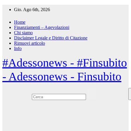
Salta
Gio. Ago 6th, 2026
al
contenuto
Home
Finanziamenti – Agevolazioni
Chi siamo
Disclaimer Legale e Diritto di Citazione
Rimuovi articolo
Info
#Adessonews - #Finsubito
- Adessonews - Finsubito