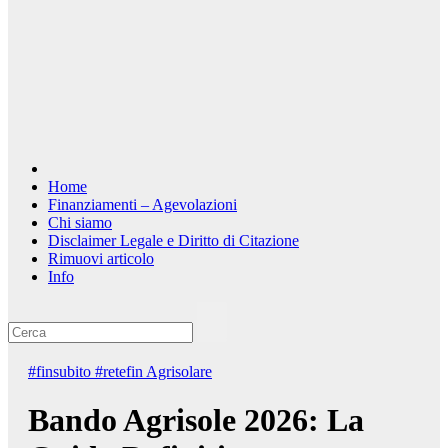
Home
Finanziamenti – Agevolazioni
Chi siamo
Disclaimer Legale e Diritto di Citazione
Rimuovi articolo
Info
#finsubito
#retefin
Agrisolare
Bando Agrisole 2026: La