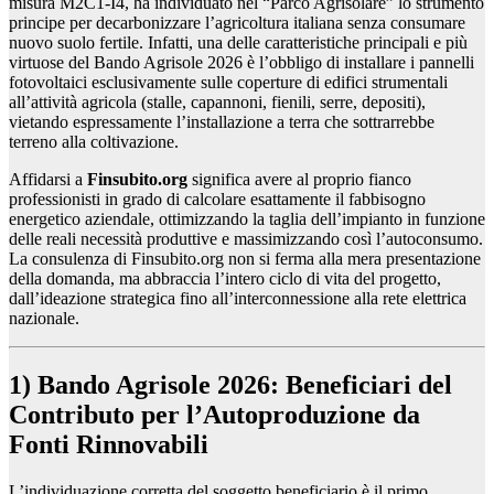
misura M2C1-I4, ha individuato nel “Parco Agrisolare” lo strumento
principe per decarbonizzare l’agricoltura italiana senza consumare
nuovo suolo fertile. Infatti, una delle caratteristiche principali e più
virtuose del Bando Agrisole 2026 è l’obbligo di installare i pannelli
fotovoltaici esclusivamente sulle coperture di edifici strumentali
all’attività agricola (stalle, capannoni, fienili, serre, depositi),
vietando espressamente l’installazione a terra che sottrarrebbe
terreno alla coltivazione.
Affidarsi a
Finsubito.org
significa avere al proprio fianco
professionisti in grado di calcolare esattamente il fabbisogno
energetico aziendale, ottimizzando la taglia dell’impianto in funzione
delle reali necessità produttive e massimizzando così l’autoconsumo.
La consulenza di Finsubito.org non si ferma alla mera presentazione
della domanda, ma abbraccia l’intero ciclo di vita del progetto,
dall’ideazione strategica fino all’interconnessione alla rete elettrica
nazionale.
1) Bando Agrisole 2026: Beneficiari del
Contributo per l’Autoproduzione da
Fonti Rinnovabili
L’individuazione corretta del soggetto beneficiario è il primo,