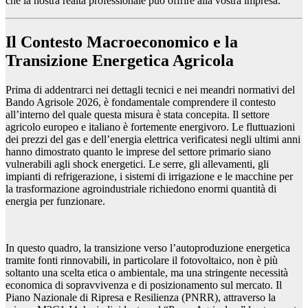
che la nostra realtà professionale può offrire alla vostra impresa.
Il Contesto Macroeconomico e la
Transizione Energetica Agricola
Prima di addentrarci nei dettagli tecnici e nei meandri normativi del
Bando Agrisole 2026, è fondamentale comprendere il contesto
all’interno del quale questa misura è stata concepita. Il settore
agricolo europeo e italiano è fortemente energivoro. Le fluttuazioni
dei prezzi del gas e dell’energia elettrica verificatesi negli ultimi anni
hanno dimostrato quanto le imprese del settore primario siano
vulnerabili agli shock energetici. Le serre, gli allevamenti, gli
impianti di refrigerazione, i sistemi di irrigazione e le macchine per
la trasformazione agroindustriale richiedono enormi quantità di
energia per funzionare.
In questo quadro, la transizione verso l’autoproduzione energetica
tramite fonti rinnovabili, in particolare il fotovoltaico, non è più
soltanto una scelta etica o ambientale, ma una stringente necessità
economica di sopravvivenza e di posizionamento sul mercato. Il
Piano Nazionale di Ripresa e Resilienza (PNRR), attraverso la