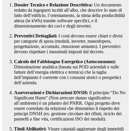
Dossier Tecnico e Relazione Descrittiva:
Un documento
redatto da ingegneri iscritti all’albo, che descrive lo stato di
fatto dell’edificio, l’orientamento, la stima della producibilità
attesa (in kWh) tramite software specifici, e il
dimensionamento dei cavi e degli inverter.
Preventivi Dettagliati:
I costi devono essere chiari e divisi
per categorie di spesa (moduli, inverter, manodopera,
progettazione, accumulo, rimozione amianto). I preventivi
devono rispettare i massimali imposti dal decreto.
Calcolo del Fabbisogno Energetico (Autoconsumo):
Dimostrazione analitica (basata sui POD aziendali e sulle
fatture dell’energia elettrica e termica) che la taglia
dell’impianto è coerente con i consumi storici o prospettici
dell’azienda.
Asseverazioni e Dichiarazioni DNSH:
Il principio “Do No
Significant Harm” (Non arrecare danno significativo
all’ambiente) è un pilastro del PNRR. Ogni progetto deve
essere corredato da relazioni che dimostrino il rispetto dei
principi DNSH (es. gestione circolare dei rifiuti, riciclo dei
pannelli a fine vita, certificazioni ISO dei moduli).
Titoli Abilitativi:
Visure catastali aggiornate degli immobili