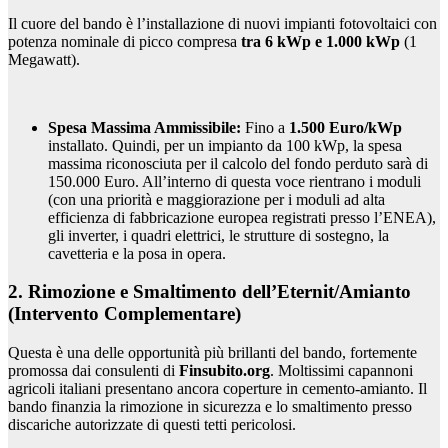
Il cuore del bando è l’installazione di nuovi impianti fotovoltaici con
potenza nominale di picco compresa
tra 6 kWp e 1.000 kWp
(1
Megawatt).
Spesa Massima Ammissibile:
Fino a
1.500 Euro/kWp
installato. Quindi, per un impianto da 100 kWp, la spesa
massima riconosciuta per il calcolo del fondo perduto sarà di
150.000 Euro. All’interno di questa voce rientrano i moduli
(con una priorità e maggiorazione per i moduli ad alta
efficienza di fabbricazione europea registrati presso l’ENEA),
gli inverter, i quadri elettrici, le strutture di sostegno, la
cavetteria e la posa in opera.
2. Rimozione e Smaltimento dell’Eternit/Amianto
(Intervento Complementare)
Questa è una delle opportunità più brillanti del bando, fortemente
promossa dai consulenti di
Finsubito.org
. Moltissimi capannoni
agricoli italiani presentano ancora coperture in cemento-amianto. Il
bando finanzia la rimozione in sicurezza e lo smaltimento presso
discariche autorizzate di questi tetti pericolosi.