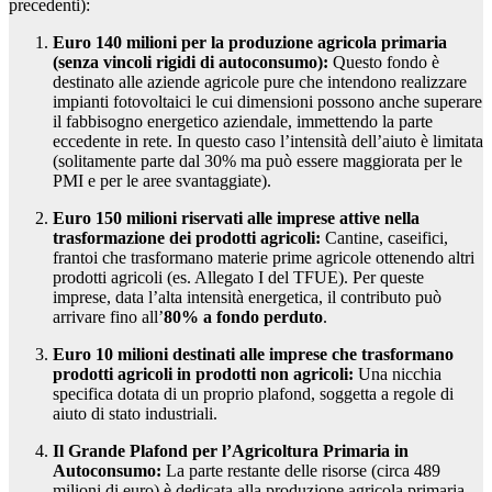
precedenti):
Euro 140 milioni per la produzione agricola primaria
(senza vincoli rigidi di autoconsumo):
Questo fondo è
destinato alle aziende agricole pure che intendono realizzare
impianti fotovoltaici le cui dimensioni possono anche superare
il fabbisogno energetico aziendale, immettendo la parte
eccedente in rete. In questo caso l’intensità dell’aiuto è limitata
(solitamente parte dal 30% ma può essere maggiorata per le
PMI e per le aree svantaggiate).
Euro 150 milioni riservati alle imprese attive nella
trasformazione dei prodotti agricoli:
Cantine, caseifici,
frantoi che trasformano materie prime agricole ottenendo altri
prodotti agricoli (es. Allegato I del TFUE). Per queste
imprese, data l’alta intensità energetica, il contributo può
arrivare fino all’
80% a fondo perduto
.
Euro 10 milioni destinati alle imprese che trasformano
prodotti agricoli in prodotti non agricoli:
Una nicchia
specifica dotata di un proprio plafond, soggetta a regole di
aiuto di stato industriali.
Il Grande Plafond per l’Agricoltura Primaria in
Autoconsumo:
La parte restante delle risorse (circa 489
milioni di euro) è dedicata alla produzione agricola primaria