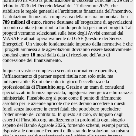
normativo ha visto la pubblicazione in Gazzetta Ufficiale n. 29 del 5
febbraio 2026 del Decreto Masaf del 17 dicembre 2025, che
stabilisce le regole generali e l’architettura finanziaria dell’incentivo.
La dotazione finanziaria complessiva della misura ammonta a ben
789 milioni di euro
, risorse destinate all’erogazione di agevolazioni
in conto capitale (contributi a fondo perduto) per nuovi progetti. Tali
progetti verranno selezionati sulla base degli Avvisi emanati dal
MASAF e attuati operativamente dal GSE (Gestore dei Servizi
Energetici). Un vincolo fondamentale imposto dalla normativa è che
i progetti ammessi alle agevolazioni dovranno essere tassativamente
conclusi entro
18 mesi
dalla data di ricezione dell’atto di
concessione del finanziamento.
In questo vasto e complesso scenario normativo e operativo,
l’affiancamento di partner esperti risulta non solo utile, ma
indispensabile. È qui che entra in gioco l’eccellenza e la
professionalità di
Finsubito.org
. Grazie a un team di consulenti
specializzati in finanza agevolata, ingegneria energetica e burocrazia
ministeriale, Finsubito.org si pone come il punto di riferimento
assoluto per le aziende agricole che desiderano accedere a questi
fondi senza incorrere in errori fatali che potrebbero precludere
l’ottenimento del contributo. In questo articolo, sviluppato dagli
esperti di Finsubito.org, analizzeremo in profondità ogni singolo
aspetto del Bando Agrisole 2026, fornendo schemi, esempi pratici,
risposte alle domande frequenti e illustrando le soluzioni su misura