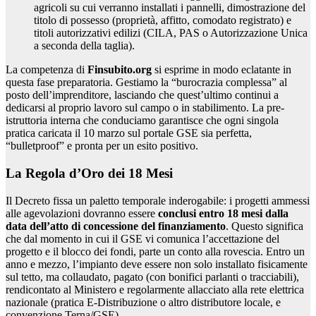
agricoli su cui verranno installati i pannelli, dimostrazione del
titolo di possesso (proprietà, affitto, comodato registrato) e
titoli autorizzativi edilizi (CILA, PAS o Autorizzazione Unica
a seconda della taglia).
La competenza di
Finsubito.org
si esprime in modo eclatante in
questa fase preparatoria. Gestiamo la “burocrazia complessa” al
posto dell’imprenditore, lasciando che quest’ultimo continui a
dedicarsi al proprio lavoro sul campo o in stabilimento. La pre-
istruttoria interna che conduciamo garantisce che ogni singola
pratica caricata il 10 marzo sul portale GSE sia perfetta,
“bulletproof” e pronta per un esito positivo.
La Regola d’Oro dei 18 Mesi
Il Decreto fissa un paletto temporale inderogabile: i progetti ammessi
alle agevolazioni dovranno essere
conclusi entro 18 mesi dalla
data dell’atto di concessione del finanziamento
. Questo significa
che dal momento in cui il GSE vi comunica l’accettazione del
progetto e il blocco dei fondi, parte un conto alla rovescia. Entro un
anno e mezzo, l’impianto deve essere non solo installato fisicamente
sul tetto, ma collaudato, pagato (con bonifici parlanti o tracciabili),
rendicontato al Ministero e regolarmente allacciato alla rete elettrica
nazionale (pratica E-Distribuzione o altro distributore locale, e
convenzione Terna/GSE).