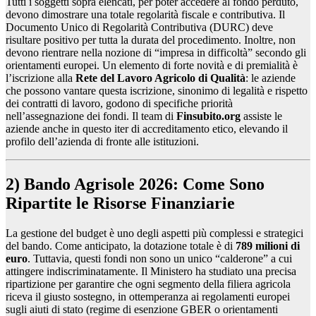
Tutti i soggetti sopra elencati, per poter accedere al fondo perduto,
devono dimostrare una totale regolarità fiscale e contributiva. Il
Documento Unico di Regolarità Contributiva (DURC) deve
risultare positivo per tutta la durata del procedimento. Inoltre, non
devono rientrare nella nozione di “impresa in difficoltà” secondo gli
orientamenti europei. Un elemento di forte novità e di premialità è
l’iscrizione alla
Rete del Lavoro Agricolo di Qualità
: le aziende
che possono vantare questa iscrizione, sinonimo di legalità e rispetto
dei contratti di lavoro, godono di specifiche priorità
nell’assegnazione dei fondi. Il team di
Finsubito.org
assiste le
aziende anche in questo iter di accreditamento etico, elevando il
profilo dell’azienda di fronte alle istituzioni.
2) Bando Agrisole 2026: Come Sono
Ripartite le Risorse Finanziarie
La gestione del budget è uno degli aspetti più complessi e strategici
del bando. Come anticipato, la dotazione totale è di
789 milioni di
euro
. Tuttavia, questi fondi non sono un unico “calderone” a cui
attingere indiscriminatamente. Il Ministero ha studiato una precisa
ripartizione per garantire che ogni segmento della filiera agricola
riceva il giusto sostegno, in ottemperanza ai regolamenti europei
sugli aiuti di stato (regime di esenzione GBER o orientamenti