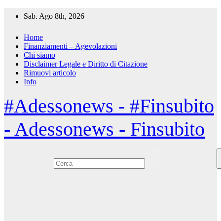
Salta
Sab. Ago 8th, 2026
al
contenuto
Home
Finanziamenti – Agevolazioni
Chi siamo
Disclaimer Legale e Diritto di Citazione
Rimuovi articolo
Info
#Adessonews - #Finsubito
- Adessonews - Finsubito