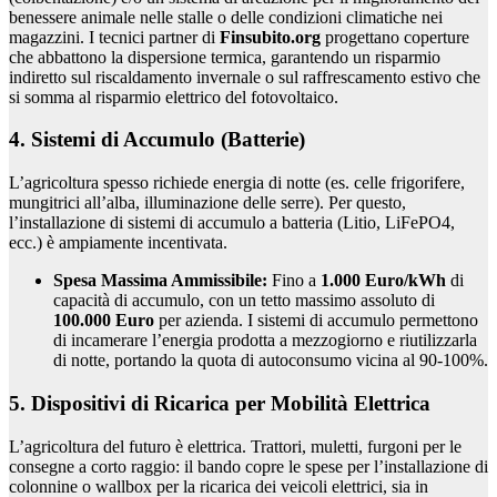
benessere animale nelle stalle o delle condizioni climatiche nei
magazzini. I tecnici partner di
Finsubito.org
progettano coperture
che abbattono la dispersione termica, garantendo un risparmio
indiretto sul riscaldamento invernale o sul raffrescamento estivo che
si somma al risparmio elettrico del fotovoltaico.
4. Sistemi di Accumulo (Batterie)
L’agricoltura spesso richiede energia di notte (es. celle frigorifere,
mungitrici all’alba, illuminazione delle serre). Per questo,
l’installazione di sistemi di accumulo a batteria (Litio, LiFePO4,
ecc.) è ampiamente incentivata.
Spesa Massima Ammissibile:
Fino a
1.000 Euro/kWh
di
capacità di accumulo, con un tetto massimo assoluto di
100.000 Euro
per azienda. I sistemi di accumulo permettono
di incamerare l’energia prodotta a mezzogiorno e riutilizzarla
di notte, portando la quota di autoconsumo vicina al 90-100%.
5. Dispositivi di Ricarica per Mobilità Elettrica
L’agricoltura del futuro è elettrica. Trattori, muletti, furgoni per le
consegne a corto raggio: il bando copre le spese per l’installazione di
colonnine o wallbox per la ricarica dei veicoli elettrici, sia in