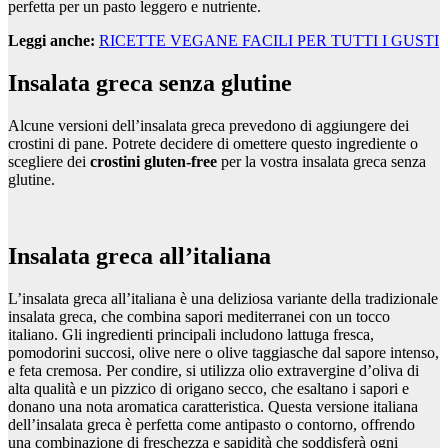
perfetta per un pasto leggero e nutriente.
Leggi anche:
RICETTE VEGANE FACILI PER TUTTI I GUSTI
Insalata greca senza glutine
Alcune versioni dell’insalata greca prevedono di aggiungere dei
crostini di pane. Potrete decidere di omettere questo ingrediente o
scegliere dei
crostini gluten-free
per la vostra insalata greca senza
glutine.
Insalata greca all’italiana
L’insalata greca all’italiana è una deliziosa variante della tradizionale
insalata greca, che combina sapori mediterranei con un tocco
italiano. Gli ingredienti principali includono lattuga fresca,
pomodorini succosi, olive nere o olive taggiasche dal sapore intenso,
e feta cremosa. Per condire, si utilizza olio extravergine d’oliva di
alta qualità e un pizzico di origano secco, che esaltano i sapori e
donano una nota aromatica caratteristica. Questa versione italiana
dell’insalata greca è perfetta come antipasto o contorno, offrendo
una combinazione di freschezza e sapidità che soddisferà ogni