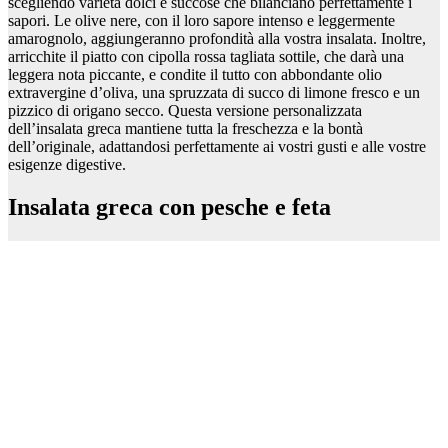
scegliendo varietà dolci e succose che bilanciano perfettamente i
sapori. Le olive nere, con il loro sapore intenso e leggermente
amarognolo, aggiungeranno profondità alla vostra insalata. Inoltre,
arricchite il piatto con cipolla rossa tagliata sottile, che darà una
leggera nota piccante, e condite il tutto con abbondante olio
extravergine d’oliva, una spruzzata di succo di limone fresco e un
pizzico di origano secco. Questa versione personalizzata
dell’insalata greca mantiene tutta la freschezza e la bontà
dell’originale, adattandosi perfettamente ai vostri gusti e alle vostre
esigenze digestive.
Insalata greca con pesche e feta