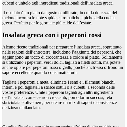
cubetti e unitelo agli ingredienti tradizionali dell’insalata greca.
Il risultato è un piatto dal gusto equilibrato, in cui la dolcezza del
melone incontra le note sapide e aromatiche tipiche della cucina
greca. Perfetto per le giornate più calde dell’estate.
Insalata greca con i peperoni rossi
Alcune ricette tradizionali per preparare l’insalata greca, soprattutto
nelle regioni dell’entroterra, includono l’aggiunta dei peperoni, che
aggiungono un tocco di croccantezza e colore al piatto. Solitamente
si utilizzano i peperoni verdi dolci, tagliati a filetti sottili, ma potete
anche optare per peperoni rossi o gialli, poiché anch’essi offrono un
sapore eccellente quando consumati crudi.
Tagliate i peperoni a metà, eliminate i semi e i filamenti bianchi
interni e poi tagliateli a strisce sottili o a cubetti, a seconda delle
vostre preferenze. Unite i peperoni tagliati agli altri ingredienti
dell’insalata, come cetrioli croccanti, pomodorini succosi, feta
sbriciolata e olive nere, per creare un mix di sapori e consistenze
delizioso e bilanciato.
Condite l’insalata con olio extravergine d’oliva di alta qualità, una