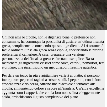
Chi non ama le cipolle, non le digerisce bene, o preferisce non
consumarle, ha comunque la possibilità di gustare un’ottima insalata
greca, semplicemente omettendo questo ingrediente. Al ristorante, è
facile ordinare l’insalata greca senza cipolla, specificando la propria
preferenza al cameriere. A casa, preparare una versione
personalizzata dell’insalata greca è altrettanto semplice. Basta
mantenere gli ingredienti classici come olive, cetrioli, pomodori, feta
e origano, che garantiscono un mix di sapori freschi e autentici.
Per dare un tocco in più e aggiungere varietà al piatto, si possono
incorporare peperoni tagliati a strisce sottili. I peperoni, con la loro
croccantezza e dolcezza, offrono una piacevole alternativa alla
cipolla, aggiungendo colore e sapore all’insalata. Un’altra eccellente
aggiunta sono i capperi, che con la loro nota salina e leggermente
acida, arricchiscono il gusto complessivo del piatto.