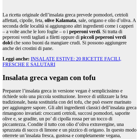
La ricetta originale dell’insalata greca prevede pomodori, cetrioli
affettati, cipolle, feta,
olive Kalamata
, sale, origano e olio d’oliva. A
seconda delle località si aggiungono altri ingredienti come i capperi
– a volte anche le loro foglie – o i
peperoni verdi
. Si tratta di
peperoni verdi tagliati a filetti oppure di
piccoli peperoni verdi
dolci
che sono buoni da mangiare crudi. Si possono aggiungere
anche dei crostini di pane.
Leggi anche:
INSALATE ESTIVE: 20 RICETTE FACILI,
FRESCHE E SALUTARI
Insalata greca vegan con tofu
Preparare l’insalata greca in versione vegan è semplicissimo e
richiede solo una piccola sostituzione. Invece di utilizzare la feta
tradizionale, basta sostituirla con del tofu, che può essere marinato
per aggiungere sapore. Gli altri ingredienti classici dell’insalata greca
rimangono invariati: croccanti cetrioli, succosi pomodori, saporite
olive e, se gradite, un po’ di cipolla rossa per un tocco di
piccantezza. Condite il tutto con olio d’oliva extravergine, una
spruzzata di succo di limone e un pizzico di origano. In questo modo
otterrete un’insalata fresca, gustosa e completamente vegana,