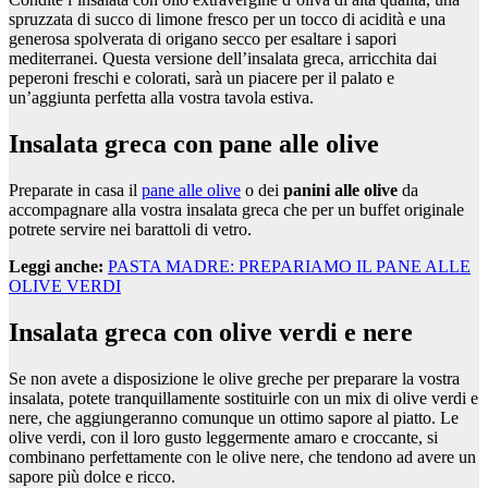
spruzzata di succo di limone fresco per un tocco di acidità e una
generosa spolverata di origano secco per esaltare i sapori
mediterranei. Questa versione dell’insalata greca, arricchita dai
peperoni freschi e colorati, sarà un piacere per il palato e
un’aggiunta perfetta alla vostra tavola estiva.
Insalata greca con pane alle olive
Preparate in casa il
pane alle olive
o dei
panini alle olive
da
accompagnare alla vostra insalata greca che per un buffet originale
potrete servire nei barattoli di vetro.
Leggi anche:
PASTA MADRE: PREPARIAMO IL PANE ALLE
OLIVE VERDI
Insalata greca con olive verdi e nere
Se non avete a disposizione le olive greche per preparare la vostra
insalata, potete tranquillamente sostituirle con un mix di olive verdi e
nere, che aggiungeranno comunque un ottimo sapore al piatto. Le
olive verdi, con il loro gusto leggermente amaro e croccante, si
combinano perfettamente con le olive nere, che tendono ad avere un
sapore più dolce e ricco.