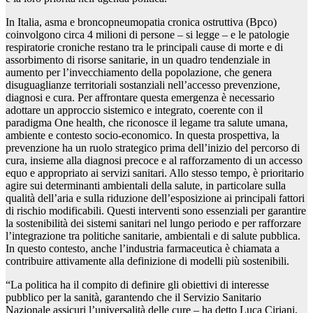
In Italia, asma e broncopneumopatia cronica ostruttiva (Bpco)
coinvolgono circa 4 milioni di persone – si legge – e le patologie
respiratorie croniche restano tra le principali cause di morte e di
assorbimento di risorse sanitarie, in un quadro tendenziale in
aumento per l’invecchiamento della popolazione, che genera
disuguaglianze territoriali sostanziali nell’accesso prevenzione,
diagnosi e cura. Per affrontare questa emergenza è necessario
adottare un approccio sistemico e integrato, coerente con il
paradigma One health, che riconosce il legame tra salute umana,
ambiente e contesto socio-economico. In questa prospettiva, la
prevenzione ha un ruolo strategico prima dell’inizio del percorso di
cura, insieme alla diagnosi precoce e al rafforzamento di un accesso
equo e appropriato ai servizi sanitari. Allo stesso tempo, è prioritario
agire sui determinanti ambientali della salute, in particolare sulla
qualità dell’aria e sulla riduzione dell’esposizione ai principali fattori
di rischio modificabili. Questi interventi sono essenziali per garantire
la sostenibilità dei sistemi sanitari nel lungo periodo e per rafforzare
l’integrazione tra politiche sanitarie, ambientali e di salute pubblica.
In questo contesto, anche l’industria farmaceutica è chiamata a
contribuire attivamente alla definizione di modelli più sostenibili.
“La politica ha il compito di definire gli obiettivi di interesse
pubblico per la sanità, garantendo che il Servizio Sanitario
Nazionale assicuri l’universalità delle cure – ha detto Luca Ciriani,