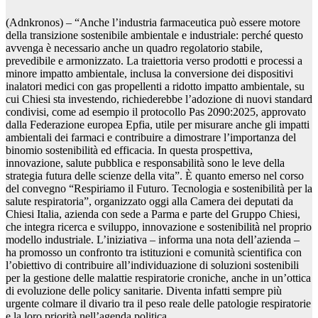
(Adnkronos) – “Anche l’industria farmaceutica può essere motore
della transizione sostenibile ambientale e industriale: perché questo
avvenga è necessario anche un quadro regolatorio stabile,
prevedibile e armonizzato. La traiettoria verso prodotti e processi a
minore impatto ambientale, inclusa la conversione dei dispositivi
inalatori medici con gas propellenti a ridotto impatto ambientale, su
cui Chiesi sta investendo, richiederebbe l’adozione di nuovi standard
condivisi, come ad esempio il protocollo Pas 2090:2025, approvato
dalla Federazione europea Epfia, utile per misurare anche gli impatti
ambientali dei farmaci e contribuire a dimostrare l’importanza del
binomio sostenibilità ed efficacia. In questa prospettiva,
innovazione, salute pubblica e responsabilità sono le leve della
strategia futura delle scienze della vita”. È quanto emerso nel corso
del convegno “Respiriamo il Futuro. Tecnologia e sostenibilità per la
salute respiratoria”, organizzato oggi alla Camera dei deputati da
Chiesi Italia, azienda con sede a Parma e parte del Gruppo Chiesi,
che integra ricerca e sviluppo, innovazione e sostenibilità nel proprio
modello industriale. L’iniziativa – informa una nota dell’azienda –
ha promosso un confronto tra istituzioni e comunità scientifica con
l’obiettivo di contribuire all’individuazione di soluzioni sostenibili
per la gestione delle malattie respiratorie croniche, anche in un’ottica
di evoluzione delle policy sanitarie. Diventa infatti sempre più
urgente colmare il divario tra il peso reale delle patologie respiratorie
e la loro priorità nell’agenda politica.