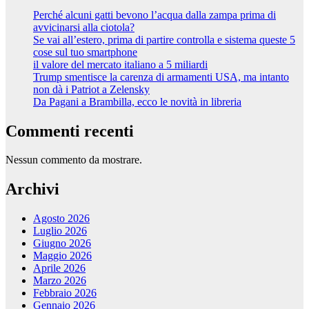
Perché alcuni gatti bevono l’acqua dalla zampa prima di
avvicinarsi alla ciotola?
Se vai all’estero, prima di partire controlla e sistema queste 5
cose sul tuo smartphone
il valore del mercato italiano a 5 miliardi
Trump smentisce la carenza di armamenti USA, ma intanto
non dà i Patriot a Zelensky
Da Pagani a Brambilla, ecco le novità in libreria
Commenti recenti
Nessun commento da mostrare.
Archivi
Agosto 2026
Luglio 2026
Giugno 2026
Maggio 2026
Aprile 2026
Marzo 2026
Febbraio 2026
Gennaio 2026