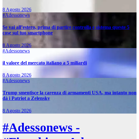
8 Agosto 2026
#Adessonews
Se vai all’estero, prima di partire controlla e sistema queste 5
cose sul tuo smartphone
8 Agosto 2026
#Adessonews
il valore del mercato italiano a 5 miliardi
8 Agosto 2026
#Adessonews
Trump smentisce la carenza di armamenti USA, ma intanto non
dà i Patriot a Zelensky
8 Agosto 2026
#Adessonews -