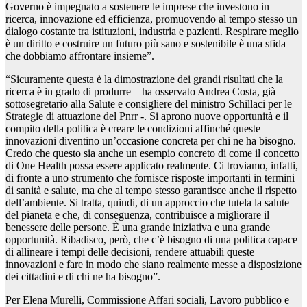
Governo è impegnato a sostenere le imprese che investono in
ricerca, innovazione ed efficienza, promuovendo al tempo stesso un
dialogo costante tra istituzioni, industria e pazienti. Respirare meglio
è un diritto e costruire un futuro più sano e sostenibile è una sfida
che dobbiamo affrontare insieme”.
“Sicuramente questa è la dimostrazione dei grandi risultati che la
ricerca è in grado di produrre – ha osservato Andrea Costa, già
sottosegretario alla Salute e consigliere del ministro Schillaci per le
Strategie di attuazione del Pnrr -. Si aprono nuove opportunità e il
compito della politica è creare le condizioni affinché queste
innovazioni diventino un’occasione concreta per chi ne ha bisogno.
Credo che questo sia anche un esempio concreto di come il concetto
di One Health possa essere applicato realmente. Ci troviamo, infatti,
di fronte a uno strumento che fornisce risposte importanti in termini
di sanità e salute, ma che al tempo stesso garantisce anche il rispetto
dell’ambiente. Si tratta, quindi, di un approccio che tutela la salute
del pianeta e che, di conseguenza, contribuisce a migliorare il
benessere delle persone. È una grande iniziativa e una grande
opportunità. Ribadisco, però, che c’è bisogno di una politica capace
di allineare i tempi delle decisioni, rendere attuabili queste
innovazioni e fare in modo che siano realmente messe a disposizione
dei cittadini e di chi ne ha bisogno”.
Per Elena Murelli, Commissione Affari sociali, Lavoro pubblico e