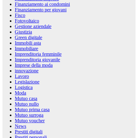
Finanziamento ai condomini
Finanziamento per giovani
Fisco
Fotovoltaico
Gestione aziendale
Giustizia
Green digitale
Immobili asta
Immobiliare
Imprenditoria femminile
Imprenditoria giovanile
Imprese della moda
innovazione
Lavoro
Legislazione
Logistica
Moda
Mutuo casa
Mutuo nullo
Mutuo prima casa
Mutuo surroga
Mutuo voucher
News
Prestiti digitali
Prestiti personali