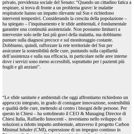
privato, previdenza sociale del Senato: “Quando un cittadino fatica a
respirare, si trova di fronte a un problema grave: le malattie
respiratorie hanno un impatto rilevante sul Ssn e richiedono
interventi tempestivi. Considerando la crescita della popolazione –
ha spiegato – l’inquinamento e le sfide ambientali, è fondamentale
garantire una continuità assistenziale. Non possiamo limitarci a
intervenire solo nelle fasi più gravi della malattia, ma dobbiamo
puntare sulla diagnosi precoce e sul monitoraggio costante.
Dobbiamo, quindi, rafforzare la rete territoriale del Ssn per
assicurare la sostenibilità delle cure, puntando sulla capillarità
dell’assistenza e sulla sua efficacia, in particolare nelle aree interne
dove i servizi sono meno accessibili, soprattutto per i pazienti più
fragili e gli anziani”.
“Le sfide sanitarie e ambientali che oggi affrontiamo richiedono un
approccio integrato, in grado di coniugare innovazione, sostenibilità
e qualità delle cure, mettendo al centro i bisogni delle persone. Per
questo in Chiesi – ha sottolineato il CEO & Managing Director di
Chiesi Italia, Raffaello Innocenti -. investiamo nello sviluppo di
soluzioni a ridotto impatto ambientale, attraverso il progetto Carbon
Minimal Inhaler (CMI), espressione di un impegno continuo in