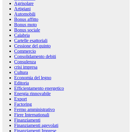
Agrisolare
Artigiani
Automobili
Bonus affitto
Bonus moto
Bonus sociale
Calabria
Cartelle esattoriali
Cessione del quinto
Commercio
Consolidamento debiti
Consulenza
crisi impresa
Cultura
Economia del legno
Editoria
Efficientamento energetico
Energia rinnovabile
Export
Factoring
Fermo amministrativo
Fiere Internationali
Finanziamenti
Finanziamenti agevolati
Finanziamenti Imprese