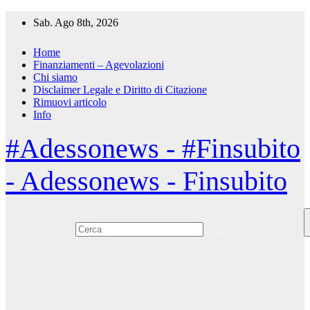
Salta
Sab. Ago 8th, 2026
al
contenuto
Home
Finanziamenti – Agevolazioni
Chi siamo
Disclaimer Legale e Diritto di Citazione
Rimuovi articolo
Info
#Adessonews - #Finsubito
- Adessonews - Finsubito