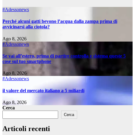
#Adessonews
Perché alcuni gatti bevono l’acqua dalla zampa prima di
avvicinarsi alla ciotola?
Ago 8, 2026
#Adessonews
Se vai all’estero, prima di partire controlla e sistema queste 5
cose sul tuo smartphone
Ago 8, 2026
#Adessonews
il valore del mercato italiano a 5 miliardi
Ago 8, 2026
Cerca
Cerca
Articoli recenti