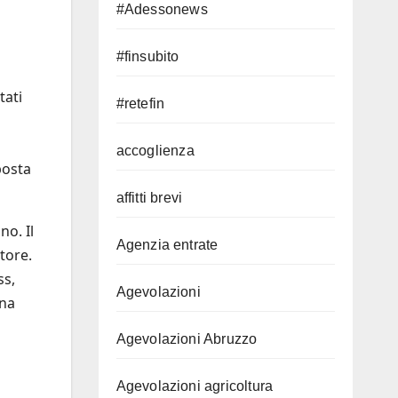
#Adessonews
#finsubito
tati
#retefin
accoglienza
posta
affitti brevi
o. Il
Agenzia entrate
tore.
ss,
Agevolazioni
una
Agevolazioni Abruzzo
Agevolazioni agricoltura