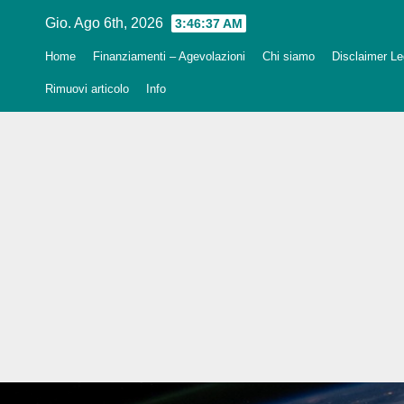
Salta
Gio. Ago 6th, 2026
3:46:39 AM
al
Home
Finanziamenti – Agevolazioni
Chi siamo
Disclaimer Leg
contenuto
Rimuovi articolo
Info