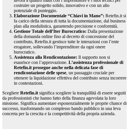
lavora a quattro mani con l’imprenditore e i suoi tecnici per
costruire un progetto solido, innovativo e con un alto
potenziale di punteggio.
Elaborazione Documentale “Chiavi in Mano”:
Retefin.it si
fa carico della stesura di tutta la documentazione, dal business
plan alla modulistica, garantendo precisione e conformità.
Gestione Totale dell’Iter Burocratico:
Dalla presentazione
della domanda online fino al decreto di concessione del
contributo, Retefin.it gestisce tutte le interazioni con l’ente
erogatore, sollevando l’imprenditore da ogni onere
burocratico.
Assistenza alla Rendicontazione:
Il supporto non si
esaurisce con l’approvazione.
L’assistenza professionale di
Retefin.it prosegue anche nella delicata fase di
rendicontazione delle spese
, un passaggio cruciale per
ottenere la liquidazione effettiva del contributo senza incorrere
in contestazioni.
Scegliere
Retefin.it
significa scegliere la tranquillità di essere seguiti
da professionisti che hanno fatto della finanza agevolata la loro
missione. Significa aumentare esponenzialmente le proprie chance di
successo, trasformando un complesso bando pubblico in una leva
concreta per la crescita e la competitività della propria azienda.