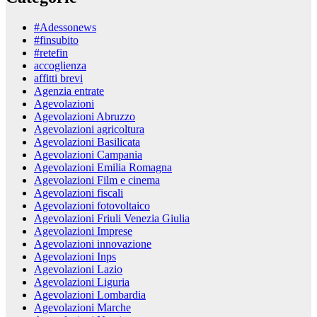
#Adessonews
#finsubito
#retefin
accoglienza
affitti brevi
Agenzia entrate
Agevolazioni
Agevolazioni Abruzzo
Agevolazioni agricoltura
Agevolazioni Basilicata
Agevolazioni Campania
Agevolazioni Emilia Romagna
Agevolazioni Film e cinema
Agevolazioni fiscali
Agevolazioni fotovoltaico
Agevolazioni Friuli Venezia Giulia
Agevolazioni Imprese
Agevolazioni innovazione
Agevolazioni Inps
Agevolazioni Lazio
Agevolazioni Liguria
Agevolazioni Lombardia
Agevolazioni Marche