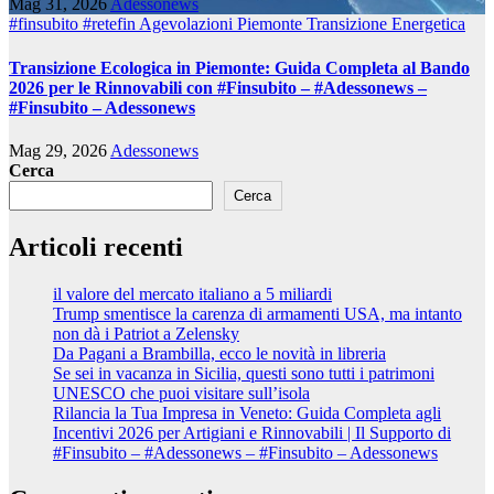
Mag 31, 2026
Adessonews
#finsubito
#retefin
Agevolazioni Piemonte
Transizione Energetica
Transizione Ecologica in Piemonte: Guida Completa al Bando
2026 per le Rinnovabili con #Finsubito – #Adessonews –
#Finsubito – Adessonews
Mag 29, 2026
Adessonews
Cerca
Cerca
Articoli recenti
il valore del mercato italiano a 5 miliardi
Trump smentisce la carenza di armamenti USA, ma intanto
non dà i Patriot a Zelensky
Da Pagani a Brambilla, ecco le novità in libreria
Se sei in vacanza in Sicilia, questi sono tutti i patrimoni
UNESCO che puoi visitare sull’isola
Rilancia la Tua Impresa in Veneto: Guida Completa agli
Incentivi 2026 per Artigiani e Rinnovabili | Il Supporto di
#Finsubito – #Adessonews – #Finsubito – Adessonews