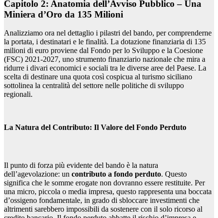
Capitolo 2: Anatomia dell’Avviso Pubblico – Una
Miniera d’Oro da 135 Milioni
Analizziamo ora nel dettaglio i pilastri del bando, per comprenderne
la portata, i destinatari e le finalità. La dotazione finanziaria di 135
milioni di euro proviene dal Fondo per lo Sviluppo e la Coesione
(FSC) 2021-2027, uno strumento finanziario nazionale che mira a
ridurre i divari economici e sociali tra le diverse aree del Paese. La
scelta di destinare una quota così cospicua al turismo siciliano
sottolinea la centralità del settore nelle politiche di sviluppo
regionali.
La Natura del Contributo: Il Valore del Fondo Perduto
Il punto di forza più evidente del bando è la natura
dell’agevolazione: un
contributo a fondo perduto
. Questo
significa che le somme erogate non dovranno essere restituite. Per
una micro, piccola o media impresa, questo rappresenta una boccata
d’ossigeno fondamentale, in grado di sbloccare investimenti che
altrimenti sarebbero impossibili da sostenere con il solo ricorso al
credito bancario. Il fondo perduto abbatte il rischio d’impresa e