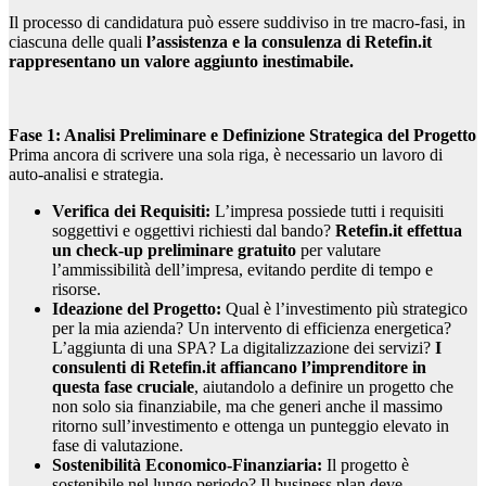
Il processo di candidatura può essere suddiviso in tre macro-fasi, in
ciascuna delle quali
l’assistenza e la consulenza di Retefin.it
rappresentano un valore aggiunto inestimabile.
Fase 1: Analisi Preliminare e Definizione Strategica del Progetto
Prima ancora di scrivere una sola riga, è necessario un lavoro di
auto-analisi e strategia.
Verifica dei Requisiti:
L’impresa possiede tutti i requisiti
soggettivi e oggettivi richiesti dal bando?
Retefin.it effettua
un check-up preliminare gratuito
per valutare
l’ammissibilità dell’impresa, evitando perdite di tempo e
risorse.
Ideazione del Progetto:
Qual è l’investimento più strategico
per la mia azienda? Un intervento di efficienza energetica?
L’aggiunta di una SPA? La digitalizzazione dei servizi?
I
consulenti di Retefin.it affiancano l’imprenditore in
questa fase cruciale
, aiutandolo a definire un progetto che
non solo sia finanziabile, ma che generi anche il massimo
ritorno sull’investimento e ottenga un punteggio elevato in
fase di valutazione.
Sostenibilità Economico-Finanziaria:
Il progetto è
sostenibile nel lungo periodo? Il business plan deve