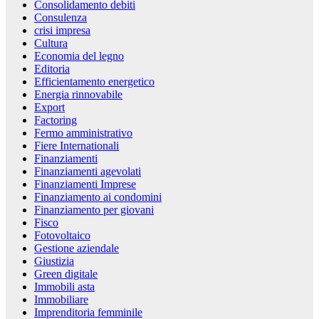
Consolidamento debiti
Consulenza
crisi impresa
Cultura
Economia del legno
Editoria
Efficientamento energetico
Energia rinnovabile
Export
Factoring
Fermo amministrativo
Fiere Internationali
Finanziamenti
Finanziamenti agevolati
Finanziamenti Imprese
Finanziamento ai condomini
Finanziamento per giovani
Fisco
Fotovoltaico
Gestione aziendale
Giustizia
Green digitale
Immobili asta
Immobiliare
Imprenditoria femminile