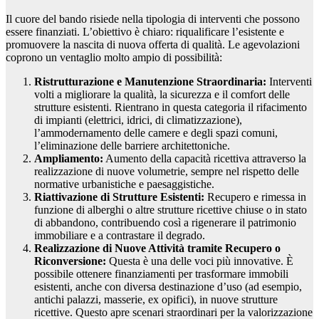
Il cuore del bando risiede nella tipologia di interventi che possono
essere finanziati. L’obiettivo è chiaro: riqualificare l’esistente e
promuovere la nascita di nuova offerta di qualità. Le agevolazioni
coprono un ventaglio molto ampio di possibilità:
Ristrutturazione e Manutenzione Straordinaria:
Interventi
volti a migliorare la qualità, la sicurezza e il comfort delle
strutture esistenti. Rientrano in questa categoria il rifacimento
di impianti (elettrici, idrici, di climatizzazione),
l’ammodernamento delle camere e degli spazi comuni,
l’eliminazione delle barriere architettoniche.
Ampliamento:
Aumento della capacità ricettiva attraverso la
realizzazione di nuove volumetrie, sempre nel rispetto delle
normative urbanistiche e paesaggistiche.
Riattivazione di Strutture Esistenti:
Recupero e rimessa in
funzione di alberghi o altre strutture ricettive chiuse o in stato
di abbandono, contribuendo così a rigenerare il patrimonio
immobiliare e a contrastare il degrado.
Realizzazione di Nuove Attività tramite Recupero o
Riconversione:
Questa è una delle voci più innovative. È
possibile ottenere finanziamenti per trasformare immobili
esistenti, anche con diversa destinazione d’uso (ad esempio,
antichi palazzi, masserie, ex opifici), in nuove strutture
ricettive. Questo apre scenari straordinari per la valorizzazione