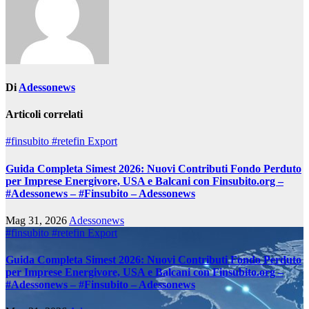
Di
Adessonews
Articoli correlati
#finsubito
#retefin
Export
Guida Completa Simest 2026: Nuovi Contributi Fondo Perduto
per Imprese Energivore, USA e Balcani con Finsubito.org –
#Adessonews – #Finsubito – Adessonews
Mag 31, 2026
Adessonews
#finsubito
#retefin
Export
Guida Completa Simest 2026: Nuovi Contributi Fondo Perduto
per Imprese Energivore, USA e Balcani con Finsubito.org –
#Adessonews – #Finsubito – Adessonews