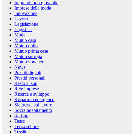
Imprenditoria giovanile
Imprese della moda
innovazione
Lavoro
Legislazione
Logistica
Moda
Mutuo casa
Mutuo nullo
Mutuo prima casa
Mutuo surroga
Mutuo voucher
News
Prestiti digitali
Prestiti personali
Resto al sud
Rete imprese
Ricerca e sviluppo
Risparmio energetico
Sicurezza sul lavoro
Sovraindebitamento
start-up
Tasse
Terzo settore
Tessile