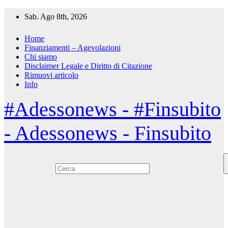
Salta
Sab. Ago 8th, 2026
al
contenuto
Home
Finanziamenti – Agevolazioni
Chi siamo
Disclaimer Legale e Diritto di Citazione
Rimuovi articolo
Info
#Adessonews - #Finsubito
- Adessonews - Finsubito