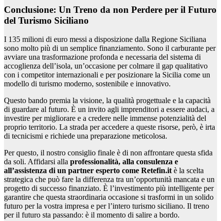
Conclusione: Un Treno da non Perdere per il Futuro
del Turismo Siciliano
I 135 milioni di euro messi a disposizione dalla Regione Siciliana
sono molto più di un semplice finanziamento. Sono il carburante per
avviare una trasformazione profonda e necessaria del sistema di
accoglienza dell’isola, un’occasione per colmare il gap qualitativo
con i competitor internazionali e per posizionare la Sicilia come un
modello di turismo moderno, sostenibile e innovativo.
Questo bando premia la visione, la qualità progettuale e la capacità
di guardare al futuro. È un invito agli imprenditori a essere audaci, a
investire per migliorare e a credere nelle immense potenzialità del
proprio territorio. La strada per accedere a queste risorse, però, è irta
di tecnicismi e richiede una preparazione meticolosa.
Per questo, il nostro consiglio finale è di non affrontare questa sfida
da soli. Affidarsi alla
professionalità, alla consulenza e
all’assistenza di un partner esperto come Retefin.it
è la scelta
strategica che può fare la differenza tra un’opportunità mancata e un
progetto di successo finanziato. È l’investimento più intelligente per
garantire che questa straordinaria occasione si trasformi in un solido
futuro per la vostra impresa e per l’intero turismo siciliano. Il treno
per il futuro sta passando: è il momento di salire a bordo.