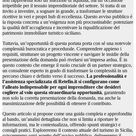
non rappresenta solo un’iniezione di liquidità, ma un’occasione
irripetibile per il tessuto imprenditoriale del settore. Si tratta di un
invito a investire, a sognare in grande, a trasformare le strutture
ricettive in veri e propri hub di eccellenza. Questo avviso pubblico è
la risposta concreta a un’esigenza non più procrastinabile: potenziare
la qualità dell’accoglienza e incentivare la riqualificazione del
patrimonio immobiliare turistico siciliano.
Tuttavia, un’opportunità di questa portata porta con sé una notevole
complessità burocratica e procedurale. Comprendere appieno i
requisiti, strutturare un progetto vincente e navigare le insidie della
presentazione della domanda può rivelarsi un’impresa ardua. È in
questo contesto che emerge il ruolo cruciale di un partner strategico,
un consulente esperto in grado di trasformare la complessità in un
percorso chiaro e definito verso il successo.
La professionalità e
l’assistenza specializzata di Retefin.it si configurano come
l’alleato indispensabile per ogni imprenditore che desideri
cogliere al volo questa straordinaria opportunità
, garantendo
non solo la corretta presentazione della domanda, ma anche la
massimizzazione delle possibilità di ottenere il contributo.
Questo articolo si propone come una guida completa e approfondita
al bando, un’analisi dettagliata che non si limita a riportare le
informazioni, ma le contestualizza, offrendo spunti strategici e
consigli pratici. Esploreremo il contesto attuale del turismo in Sicilia,
sviscereremo ogni aspetto dell’avviso pubblico, delineeremo il