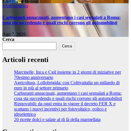
Ago 7, 2026
#Adessonews
Carburanti annacquati, aumentano i casi segnalati a Roma:
cosa sta succedendo e quali rischi corrono gli automobilisti
Ago 7, 2026
Cerca
Cerca
Articoli recenti
Marcinelle, Inca e Cgil insieme in 2 giorni di iniziative per
70esimo anniversario
Agricoltura, Lollobrigida: con Coltivaitalia un miliardo di
euro in più al settore primario
Carburanti annacquati, aumentano i casi segnalati a Roma:
cosa sta succedendo e quali rischi corrono gli automobilisti
Rinnovabili: da oggi entra in vigore il decreto FER X e
scattano i nuovi incentivi per fotovoltaico, eolico e
idroelettrico
20 ricette dolci e salate al di là della marmellata