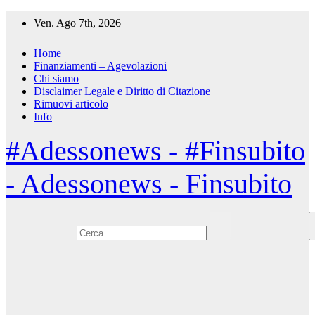
Salta
Ven. Ago 7th, 2026
al
contenuto
Home
Finanziamenti – Agevolazioni
Chi siamo
Disclaimer Legale e Diritto di Citazione
Rimuovi articolo
Info
#Adessonews - #Finsubito
- Adessonews - Finsubito