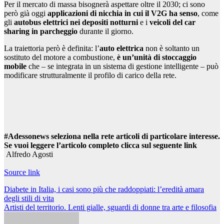
Per il mercato di massa bisognerà aspettare oltre il 2030; ci sono
però già oggi
applicazioni di nicchia in cui il V2G ha senso
, come
gli
autobus elettrici nei depositi notturni
e i
veicoli del car
sharing in parcheggio
durante il giorno.
La traiettoria però è definita: l’
auto elettrica
non è soltanto un
sostituto del motore a combustione,
è un’unità di stoccaggio
mobile
che – se integrata in un sistema di gestione intelligente – può
modificare strutturalmente il profilo di carico della rete.
#Adessonews seleziona nella rete articoli di particolare interesse.
Se vuoi leggere l’articolo completo clicca sul seguente link
Alfredo Agosti
Source link
Navigazione
Diabete in Italia, i casi sono più che raddoppiati: l’eredità amara
degli stili di vita
articoli
Artisti del territorio. Lenti gialle, sguardi di donne tra arte e filosofia