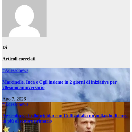
Di
Articoli correlati
#Adessonews
Marcinelle, Inca e Cgil insieme in 2 giorni di iniziative per
70esimo anniversario
Ago 7, 2026
#Adessonews
Agricoltura, Lollobrigida: con Coltivaitalia un miliardo di euro
in più al settore primario