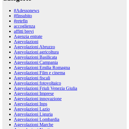
#Adessonews
#finsubito
#retefin
accoglienza
affitti brevi
Agenzia entrate
Agevolazioni
Agevolazioni Abruzzo
Agevolazioni agricoltura
Agevolazioni Basilicata
Agevolazioni Campania
Agevolazioni Emilia Romagna
Agevolazioni Film e cinema
Agevolazioni fiscali
Agevolazioni fotovoltaico
Agevolazioni Friuli Venezia Giulia
Agevolazioni Imprese
Agevolazioni innovazione
Agevolazioni Inps
Agevolazioni Lazio
Agevolazioni Liguria
Agevolazioni Lombardia
Agevolazioni Marche