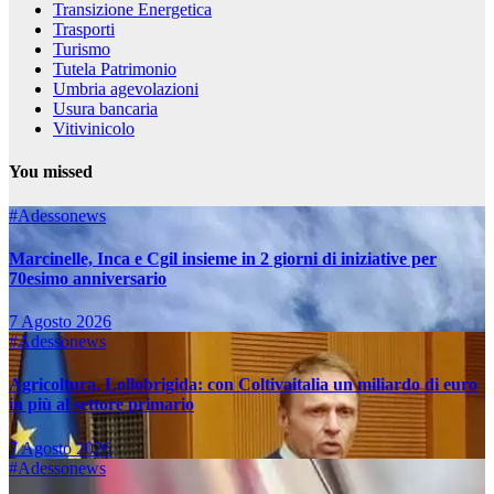
Transizione Energetica
Trasporti
Turismo
Tutela Patrimonio
Umbria agevolazioni
Usura bancaria
Vitivinicolo
You missed
#Adessonews
Marcinelle, Inca e Cgil insieme in 2 giorni di iniziative per
70esimo anniversario
7 Agosto 2026
#Adessonews
Agricoltura, Lollobrigida: con Coltivaitalia un miliardo di euro
in più al settore primario
7 Agosto 2026
#Adessonews