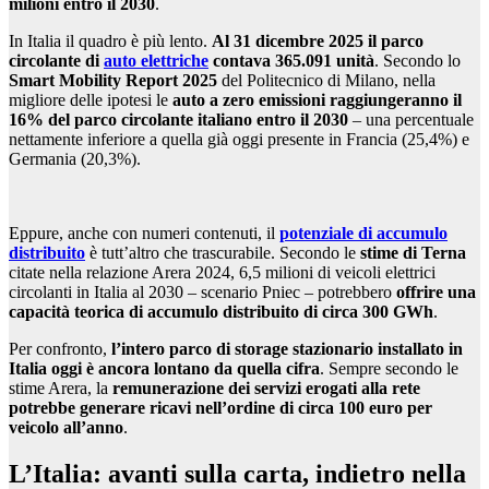
milioni entro il 2030
.
In Italia il quadro è più lento.
Al 31 dicembre 2025 il parco
circolante di
auto elettriche
contava 365.091 unità
. Secondo lo
Smart Mobility Report 2025
del Politecnico di Milano, nella
migliore delle ipotesi le
auto a zero emissioni raggiungeranno il
16% del parco circolante italiano entro il 2030
– una percentuale
nettamente inferiore a quella già oggi presente in Francia (25,4%) e
Germania (20,3%).
Eppure, anche con numeri contenuti, il
potenziale di accumulo
distribuito
è tutt’altro che trascurabile. Secondo le
stime di Terna
citate nella relazione Arera 2024, 6,5 milioni di veicoli elettrici
circolanti in Italia al 2030 – scenario Pniec – potrebbero
offrire una
capacità teorica di accumulo distribuito di circa 300 GWh
.
Per confronto,
l’intero parco di storage stazionario installato in
Italia oggi è ancora lontano da quella cifra
. Sempre secondo le
stime Arera, la
remunerazione dei servizi erogati alla rete
potrebbe generare ricavi nell’ordine di circa 100 euro per
veicolo all’anno
.
L’Italia: avanti sulla carta, indietro nella