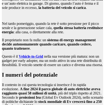
e un’auto elettrica in garage. Di giorno, quando l’auto è ferma e il
sole produce in eccesso,
la batteria del veicolo si carica
.
Nel tardo pomeriggio, quando la rete è sotto pressione per il picco
serale e la generazione solare cala,
quella stessa batteria restituisce
energia
: alla casa, o direttamente alla rete.
Il proprietario non fa nulla: un
sistema di energy management
decide autonomamente quando caricare, quando cedere,
quanto trattenere
.
Questo è il
Vehicle-to-Grid
nella sua versione più matura: non un
gadget per early adopter, ma un nodo attivo in una rete distribuita di
flessibilità. Il veicolo smette di essere un carico e diventa una risorsa.
I numeri del potenziale
Il contesto in cui questa tecnologia si inserisce è in rapida
evoluzione.
A fine 2024 il parco globale di auto elettriche aveva
raggiunto quasi 58 milioni di unità
, più del triplo rispetto al 2021.
Secondo le
proiezioni Iea
(Global Ev Outlook 2024), nello scenario
di politiche dichiarate lo
stock mondiale di Ev crescerà fino a 250