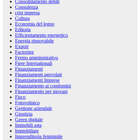
Consolidamento debiti
Consulenza
crisi impresa
Cultura
Economia del legno
Editoria
Efficientamento energetico
Energia rinnovabile
Export
Factoring
Fermo amministrativo
Fiere Internationali
Finanziamenti
Finanziamenti agevolati
Finanziamenti Imprese
Finanziamento ai condomini
Finanziamento per giovani
Fisco
Fotovoltaico
Gestione aziendale
Giustizia
Green digitale
Immobili asta
Immobiliare
Imprenditoria femminile