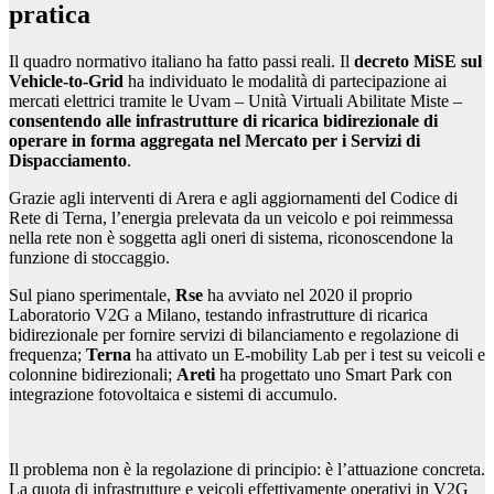
pratica
Il quadro normativo italiano ha fatto passi reali. Il
decreto MiSE sul
Vehicle-to-Grid
ha individuato le modalità di partecipazione ai
mercati elettrici tramite le Uvam – Unità Virtuali Abilitate Miste –
consentendo alle infrastrutture di ricarica bidirezionale di
operare in forma aggregata nel Mercato per i Servizi di
Dispacciamento
.
Grazie agli interventi di Arera e agli aggiornamenti del Codice di
Rete di Terna, l’energia prelevata da un veicolo e poi reimmessa
nella rete non è soggetta agli oneri di sistema, riconoscendone la
funzione di stoccaggio.
Sul piano sperimentale,
Rse
ha avviato nel 2020 il proprio
Laboratorio V2G a Milano, testando infrastrutture di ricarica
bidirezionale per fornire servizi di bilanciamento e regolazione di
frequenza;
Terna
ha attivato un E-mobility Lab per i test su veicoli e
colonnine bidirezionali;
Areti
ha progettato uno Smart Park con
integrazione fotovoltaica e sistemi di accumulo.
Il problema non è la regolazione di principio: è l’attuazione concreta.
La quota di infrastrutture e veicoli effettivamente operativi in V2G