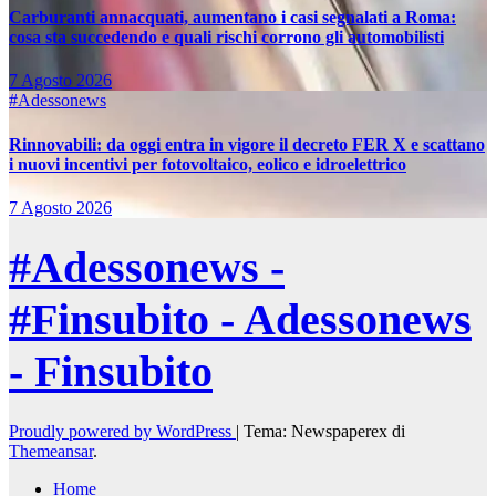
Carburanti annacquati, aumentano i casi segnalati a Roma:
cosa sta succedendo e quali rischi corrono gli automobilisti
7 Agosto 2026
#Adessonews
Rinnovabili: da oggi entra in vigore il decreto FER X e scattano
i nuovi incentivi per fotovoltaico, eolico e idroelettrico
7 Agosto 2026
#Adessonews -
#Finsubito - Adessonews
- Finsubito
Proudly powered by WordPress
|
Tema: Newspaperex di
Themeansar
.
Home