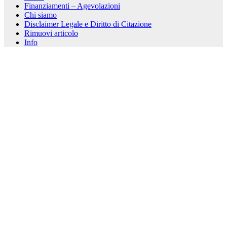
Finanziamenti – Agevolazioni
Chi siamo
Disclaimer Legale e Diritto di Citazione
Rimuovi articolo
Info